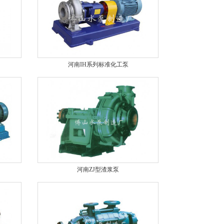
河南IH系列标准化工泵
河南ZJ型渣浆泵